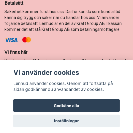
Betalsätt
Säkerhet kommer först hos oss. Därför kan du som kund alltid
känna dig trygg och säker när du handlar hos oss. Vi använder
följande betalsätt. Lenhud är en del av Kraft Group AB. I kassan
kommer det att stå Kraft Group AB som betalningsmottagare.
Vi finns här
Har du önskemål, funderingar eller bara vill komma i kontakt med
oss? Mejla oss, så svarar vi så fort vi bara kan.
Vi använder cookies
E-postadress:
webshop@lenhud.nu
Lenhud använder cookies. Genom att fortsätta på
sidan godkänner du användandet av cookies.
Godkänn alla
© Copyright Lenhud
Inställningar
Powered by Quickbutik