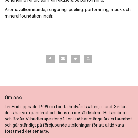
behandling för dig som vill fokusera på portömning.
Aromavälkomnande, rengöring, peeling, portömning, mask och
mineralfoundation ingår.
Om oss
LenHud öppnade 1999 sin första hudvårdssalong i Lund. Sedan
dess har vi expanderat och finns nu också i Malmö, Helsingborg
och Borås. Vi hudterapeuter på LenHud har många års erfarenhet
och går ständigt på fördjupande utbildningar för att alltid vara
först med det senaste.