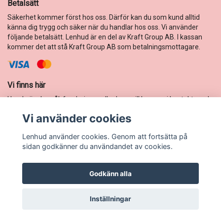
Betalsätt
Säkerhet kommer först hos oss. Därför kan du som kund alltid
känna dig trygg och säker när du handlar hos oss. Vi använder
följande betalsätt. Lenhud är en del av Kraft Group AB. I kassan
kommer det att stå Kraft Group AB som betalningsmottagare.
Vi finns här
Har du önskemål, funderingar eller bara vill komma i kontakt med
oss? Mejla oss, så svarar vi så fort vi bara kan.
Vi använder cookies
E-postadress:
webshop@lenhud.nu
Lenhud använder cookies. Genom att fortsätta på
sidan godkänner du användandet av cookies.
Godkänn alla
© Copyright Lenhud
Inställningar
Powered by Quickbutik